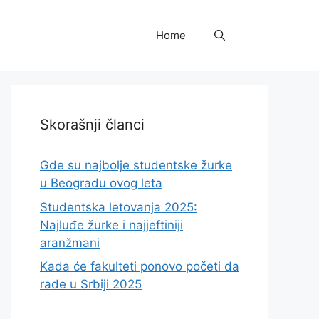
Home
Skorašnji članci
Gde su najbolje studentske žurke
u Beogradu ovog leta
Studentska letovanja 2025:
Najluđe žurke i najjeftiniji
aranžmani
Kada će fakulteti ponovo početi da
rade u Srbiji 2025