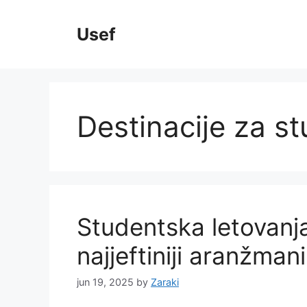
Skip
to
Usef
content
Destinacije za s
Studentska letovanja
najjeftiniji aranžmani
jun 19, 2025
by
Zaraki