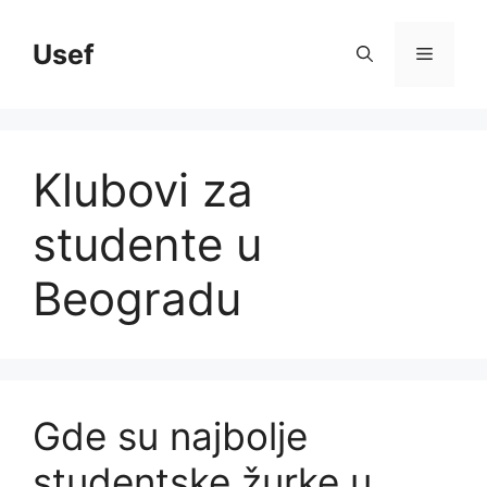
Skip
to
Usef
Menu
content
Klubovi za
studente u
Beogradu
Gde su najbolje
studentske žurke u