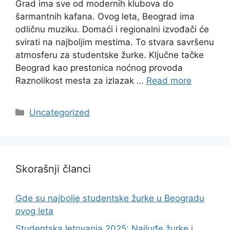
Grad ima sve od modernih klubova do
šarmantnih kafana. Ovog leta, Beograd ima
odličnu muziku. Domaći i regionalni izvođači će
svirati na najboljim mestima. To stvara savršenu
atmosferu za studentske žurke. Ključne tačke
Beograd kao prestonica noćnog provoda
Raznolikost mesta za izlazak …
Read more
Categories
Uncategorized
Skorašnji članci
Gde su najbolje studentske žurke u Beogradu
ovog leta
Studentska letovanja 2025: Najluđe žurke i