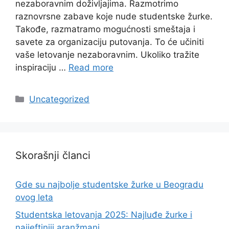
nezaboravnim doživljajima. Razmotrimo
raznovrsne zabave koje nude studentske žurke.
Takođe, razmatramo mogućnosti smeštaja i
savete za organizaciju putovanja. To će učiniti
vaše letovanje nezaboravnim. Ukoliko tražite
inspiraciju …
Read more
Categories
Uncategorized
Skorašnji članci
Gde su najbolje studentske žurke u Beogradu
ovog leta
Studentska letovanja 2025: Najluđe žurke i
najjeftiniji aranžmani