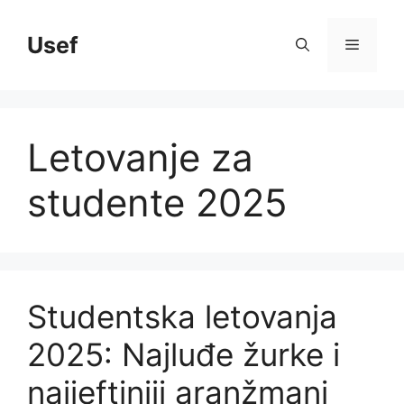
Skip
to
Usef
Menu
content
Letovanje za
studente 2025
Studentska letovanja
2025: Najluđe žurke i
najjeftiniji aranžmani